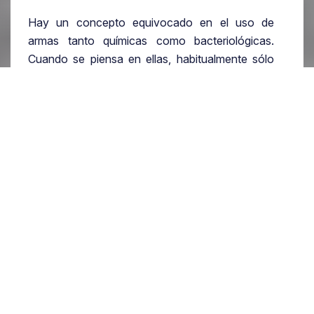
Hay un concepto equivocado en el uso de
armas tanto químicas como bacteriológicas.
Cuando se piensa en ellas, habitualmente sólo
se contempla su uso como armas de
destrucción masiva. Pasa lo mismo que con las
armas nucleares, nos olvidamos de su posible
uso táctico.
No hay que olvidar que el uso de cualquier tipo
de ataque en el campo de batalla tiene por
objeto desorganizar a las fuerzas enemigas,
mediante el shock producido por la artillería, la
disrupción de sus líneas de abastecimiento o
infligiendo bajas a la unidad atacada. Es la
desorganización de las mismas y no la
aniquilación total (aunque a veces se consigue)
la que suele derrotar a las unidades sobre el