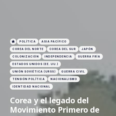
POLÍTICA
ASIA PACÍFICO
COREA DEL NORTE
COREA DEL SUR
JAPÓN
COLONIZACIÓN
INDEPENDENCIA
GUERRA FRÍA
ESTADOS UNIDOS (EE. UU.)
UNIÓN SOVIÉTICA (URSS)
GUERRA CIVIL
TENSIÓN POLÍTICA
NACIONALISMO
IDENTIDAD NACIONAL
Corea y el legado del
Movimiento Primero de