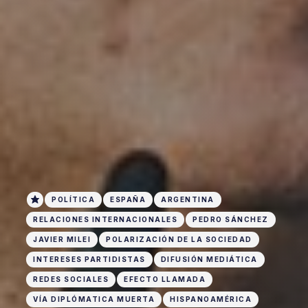
POLÍTICA
ESPAÑA
ARGENTINA
RELACIONES INTERNACIONALES
PEDRO SÁNCHEZ
JAVIER MILEI
POLARIZACIÓN DE LA SOCIEDAD
INTERESES PARTIDISTAS
DIFUSIÓN MEDIÁTICA
REDES SOCIALES
EFECTO LLAMADA
VÍA DIPLÓMATICA MUERTA
HISPANOAMÉRICA