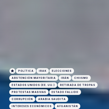
POLÍTICA
IRAK
ELECCIONES
ABSTENCIÓN MAYORITARIA
IRÁN
CHIISMO
ESTADOS UNIDOS (EE. UU.)
RETIRADA DE TROPAS
PROTESTAS MASIVAS
ESTADO FALLIDO
CORRUPCIÓN
ARABIA SAUDITA
INTERESES ECONÓMICOS
AFGANISTÁN