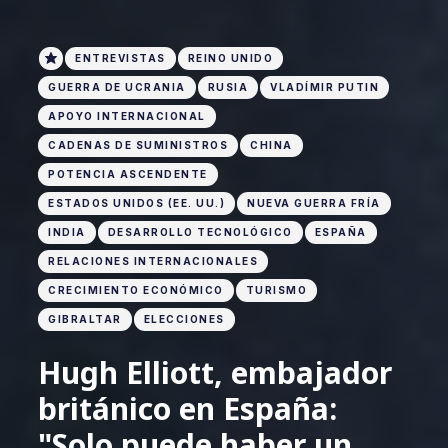
ENTREVISTAS
REINO UNIDO
GUERRA DE UCRANIA
RUSIA
VLADÍMIR PUTIN
APOYO INTERNACIONAL
CADENAS DE SUMINISTROS
CHINA
POTENCIA ASCENDENTE
ESTADOS UNIDOS (EE. UU.)
NUEVA GUERRA FRÍA
INDIA
DESARROLLO TECNOLÓGICO
ESPAÑA
RELACIONES INTERNACIONALES
CRECIMIENTO ECONÓMICO
TURISMO
GIBRALTAR
ELECCIONES
Hugh Elliott, embajador
británico en España:
"Solo puede haber un