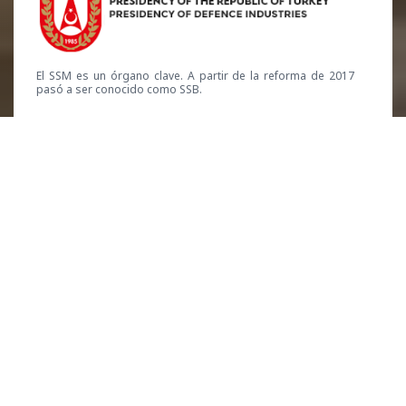
El SSM es un órgano clave. A partir de la reforma de 2017
pasó a ser conocido como SSB.
Ahí es cuando entra en juego
Baykar Co.
, un
acrónimo de Bayraktar, el apellido de la familia
que dirige la empresa. Originalmente,
Baykar
formaba parte de la industria auxiliar que
suministraba componentes a la industria
automovilística turca. Como es típico de la
industria auxiliar,
Baykar
era una empresa
familiar de tamaño mediano y estaba radicada
en Estambul.
En un momento dado, Baykar da un giro de 180º
y se pasa al sector de defensa. Desde entonces,