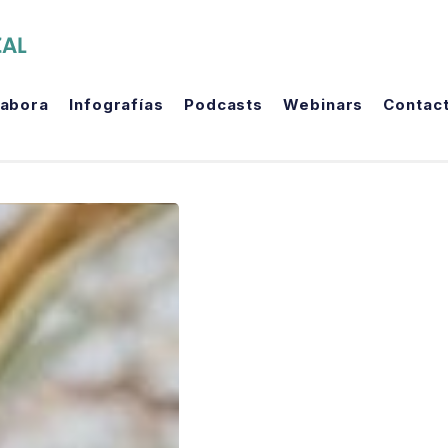
The Political Room
labora
Infografías
Podcasts
Webinars
Contac