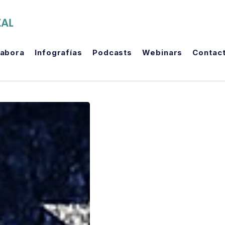
The Political Room
labora
Infografías
Podcasts
Webinars
Contac