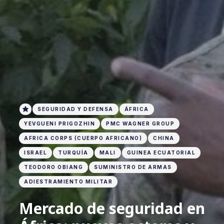
SEGURIDAD Y DEFENSA
ÁFRICA
YEVGUENI PRIGOZHIN
PMC WAGNER GROUP
AFRICA CORPS (CUERPO AFRICANO)
CHINA
ISRAEL
TURQUÍA
MALI
GUINEA ECUATORIAL
TEODORO OBIANG
SUMINISTRO DE ARMAS
ADIESTRAMIENTO MILITAR
Mercado de seguridad en