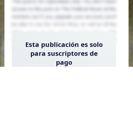
This post is for subscribers only. You don't have
access to this post on The Political Room at the
moment, but if you upgrade your account you'll
be able to see the whole thing, as well as all the
other posts in the archive! Subscribing only
takes a few seconds and will give you immediate
Esta publicación es solo
access.
para suscriptores de
pago
Regístrese ahora y actualice su cuenta para
leer la publicación y obtener acceso a la
biblioteca completa de publicaciones solo
para suscriptores de pago.
Registrarse ahora