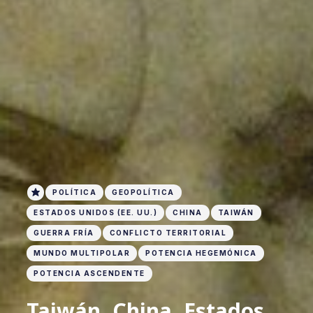
POLÍTICA
GEOPOLÍTICA
ESTADOS UNIDOS (EE. UU.)
CHINA
TAIWÁN
GUERRA FRÍA
CONFLICTO TERRITORIAL
MUNDO MULTIPOLAR
POTENCIA HEGEMÓNICA
POTENCIA ASCENDENTE
Taiwán, China, Estados