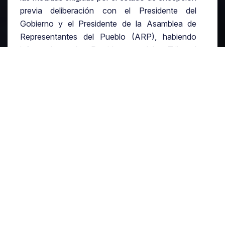
previa deliberación con el Presidente del
Gobierno y el Presidente de la Asamblea de
Representantes del Pueblo (ARP), habiendo
informado al Presidente del Tribunal
Constitucional.
● El objetivo de estas medidas deberá ser el
de garantizar la restitución del normal
funcionamiento institucional del Estado en la
mayor brevedad posible.
A lo largo de este tiempo se entenderá que la
Asamblea de Representantes del Pueblo
permanece reunida de forma permanente. En
este caso, el Presidente de la República no
podrá disolver la Asamblea de Representantes
del Pueblo, ni presentar moción de censura
contra el Gobierno.