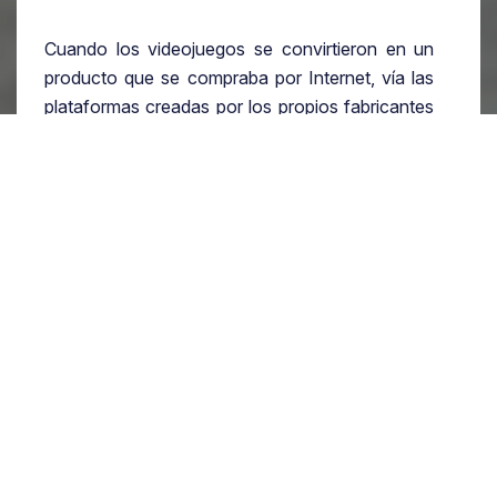
Cuando los videojuegos se convirtieron en un
producto que se compraba por Internet, vía las
plataformas creadas por los propios fabricantes
de videoconsolas o de plataformas de venta
como Steam, el negocio de GameStop entró en
declive. La pandemia global sólo agravó los
problemas de la compañía.
A ojos de ciertos inversores bursátiles,
GameStop era una compañía condenada al
declive, así que el fondo de inversión
Melvin
Capital
invirtió una cantidad considerable en
colocarse en corto
con las acciones de
GameStop, esto es, en sus términos más
simples, una operación financiera con una fecha
de vencimiento donde el inversor obtiene