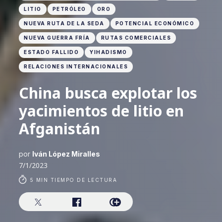
LITIO
PETRÓLEO
ORO
NUEVA RUTA DE LA SEDA
POTENCIAL ECONÓMICO
NUEVA GUERRA FRÍA
RUTAS COMERCIALES
ESTADO FALLIDO
YIHADISMO
RELACIONES INTERNACIONALES
China busca explotar los
yacimientos de litio en
Afganistán
por
Iván López Miralles
7/1/2023
5 MIN TIEMPO DE LECTURA