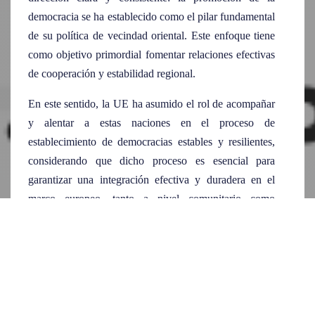
democracia se ha establecido como el pilar fundamental
de su política de vecindad oriental. Este enfoque tiene
como objetivo primordial fomentar relaciones efectivas
de cooperación y estabilidad regional.
En este sentido, la UE ha asumido el rol de acompañar
y alentar a estas naciones en el proceso de
establecimiento de democracias estables y resilientes,
considerando que dicho proceso es esencial para
garantizar una integración efectiva y duradera en el
marco europeo, tanto a nivel comunitario como
extracomunitario.
A partir de esta premisa, la UE ha basado sus relaciones
con estos países bajo la convicción de que la
democratización puede transformar a sus vecinos en
socios cooperativos capaces de contribuir a la