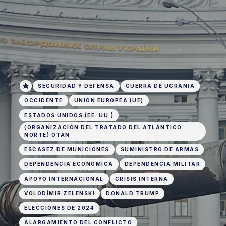
SEGURIDAD Y DEFENSA
GUERRA DE UCRANIA
OCCIDENTE
UNIÓN EUROPEA (UE)
ESTADOS UNIDOS (EE. UU.)
(ORGANIZACIÓN DEL TRATADO DEL ATLÁNTICO
NORTE) OTAN
ESCASEZ DE MUNICIONES
SUMINISTRO DE ARMAS
DEPENDENCIA ECONÓMICA
DEPENDENCIA MILITAR
APOYO INTERNACIONAL
CRISIS INTERNA
VOLODÍMIR ZELENSKI
DONALD TRUMP
ELECCIONES DE 2024
ALARGAMIENTO DEL CONFLICTO