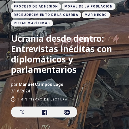
PROCESO DE ADHESIÓN
MORAL DE LA POBLACIÓN
RECRUDECIMIENTO DE LA GUERRA
MAR NEGRO
RUTAS MARÍTIMAS
Ucrania desde dentro:
Entrevistas inéditas con
diplomáticos y
parlamentarios
por
Manuel Campos Lago
3/16/2024
1 MIN TIEMPO DE LECTURA