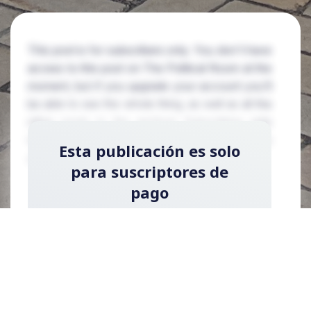
This post is for subscribers only. You don't have
access to this post on The Political Room at the
moment, but if you upgrade your account you'll
be able to see the whole thing, as well as all the
other posts in the archive! Subscribing only
takes a few seconds and will give you immediate
Esta publicación es solo
access.
para suscriptores de
pago
Regístrese ahora y actualice su cuenta para
leer la publicación y obtener acceso a la
biblioteca completa de publicaciones solo
para suscriptores de pago.