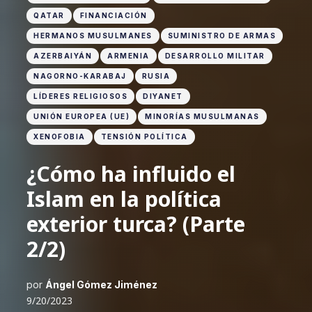
QATAR
FINANCIACIÓN
HERMANOS MUSULMANES
SUMINISTRO DE ARMAS
AZERBAIYÁN
ARMENIA
DESARROLLO MILITAR
NAGORNO-KARABAJ
RUSIA
LÍDERES RELIGIOSOS
DIYANET
UNIÓN EUROPEA (UE)
MINORÍAS MUSULMANAS
XENOFOBIA
TENSIÓN POLÍTICA
¿Cómo ha influido el
Islam en la política
exterior turca? (Parte
2/2)
por
Ángel Gómez Jiménez
9/20/2023