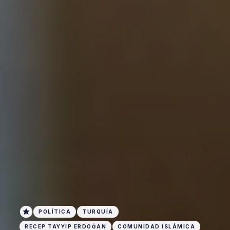
POLÍTICA
TURQUÍA
RECEP TAYYIP ERDOĞAN
COMUNIDAD ISLÁMICA