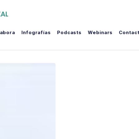
The Political Room
labora
Infografías
Podcasts
Webinars
Contac