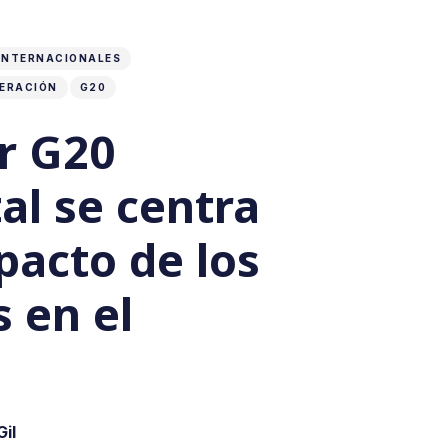
INTERNACIONALES
ERACIÓN
G20
r G20
al se centra
pacto de los
s en el
il