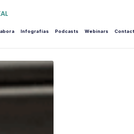
The Political Room
labora
Infografías
Podcasts
Webinars
Contac