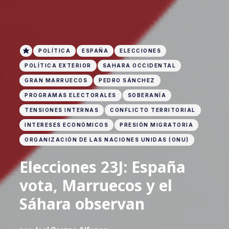
POLÍTICA
ESPAÑA
ELECCIONES
POLÍTICA EXTERIOR
SAHARA OCCIDENTAL
GRAN MARRUECOS
PEDRO SÁNCHEZ
PROGRAMAS ELECTORALES
SOBERANÍA
TENSIONES INTERNAS
CONFLICTO TERRITORIAL
INTERESES ECONÓMICOS
PRESIÓN MIGRATORIA
ORGANIZACIÓN DE LAS NACIONES UNIDAS (ONU)
Elecciones 23J: España
vota, Marruecos y el
Sáhara observan