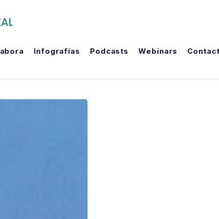
The Political Room
labora
Infografías
Podcasts
Webinars
Contac