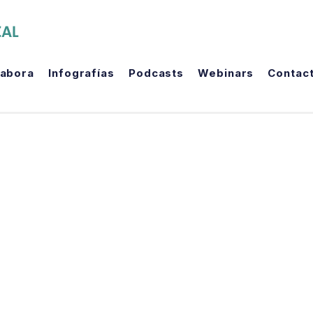
The Political Room
labora
Infografías
Podcasts
Webinars
Contac