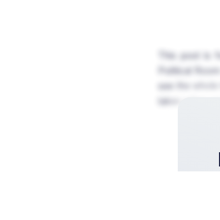
This post is 
Political Room
see the whole t
takes a few se