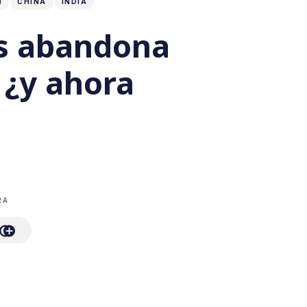
)
CHINA
INDIA
s abandona
 ¿y ahora
RA