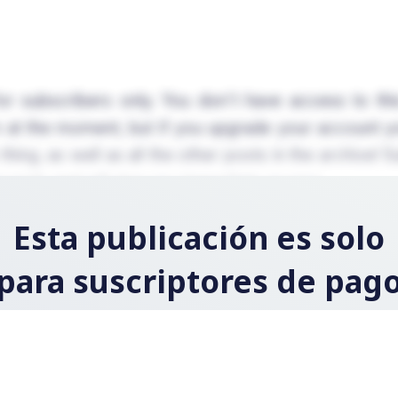
for subscribers only. You don't have access to th
 at the moment, but if you upgrade your account yo
hing, as well as all the other posts in the archive! 
conds and will give you immediate access.
Esta publicación es solo
para suscriptores de pag
Regístrese ahora y actualice su cuenta para leer la
publicación y obtener acceso a la biblioteca completa d
publicaciones solo para suscriptores de pago.