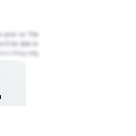
is post on The
u'll be able to
Subscribing only
o
e