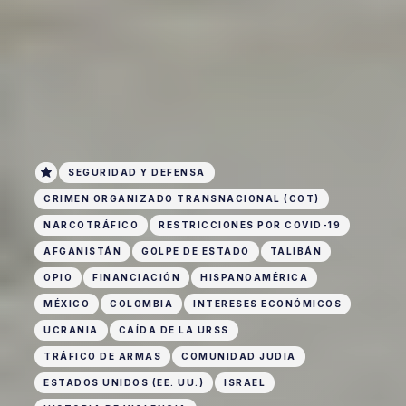
SEGURIDAD Y DEFENSA
CRIMEN ORGANIZADO TRANSNACIONAL (COT)
NARCOTRÁFICO
RESTRICCIONES POR COVID-19
AFGANISTÁN
GOLPE DE ESTADO
TALIBÁN
OPIO
FINANCIACIÓN
HISPANOAMÉRICA
MÉXICO
COLOMBIA
INTERESES ECONÓMICOS
UCRANIA
CAÍDA DE LA URSS
TRÁFICO DE ARMAS
COMUNIDAD JUDIA
ESTADOS UNIDOS (EE. UU.)
ISRAEL