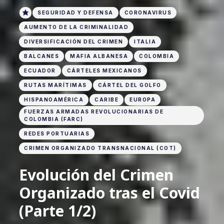
SEGURIDAD Y DEFENSA
CORONAVIRUS
AUMENTO DE LA CRIMINALIDAD
DIVERSIFICACIÓN DEL CRIMEN
ITALIA
BALCANES
MAFIA ALBANESA
COLOMBIA
ECUADOR
CÁRTELES MEXICANOS
RUTAS MARÍTIMAS
CÁRTEL DEL GOLFO
HISPANOAMÉRICA
CARIBE
EUROPA
FUERZAS ARMADAS REVOLUCIONARIAS DE
COLOMBIA (FARC)
REDES PORTUARIAS
CRIMEN ORGANIZADO TRANSNACIONAL (COT)
Evolución del Crimen
Organizado tras el Covid
(Parte 1/2)