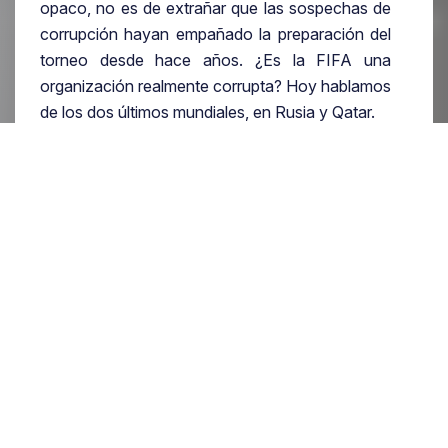
opaco, no es de extrañar que las sospechas de
corrupción hayan empañado la preparación del
torneo desde hace años. ¿Es la FIFA una
organización realmente corrupta? Hoy hablamos
de los dos últimos mundiales, en Rusia y Qatar.
Rusia
En marzo de 2009 se presentaron cinco
candidaturas para albergar el mundial de 2018;
México, Inglaterra, España-Portugal, Bélgica-
Países Bajos y Rusia. México retiro su
candidatura en septiembre de ese año por los
costes de la candidatura, dejando sólo cuatro
pretendientes para la fase final.
Todo apuntaba a que no iba a haber mucha
emoción en las votaciones pues España partía
como gran favorita, la candidatura conjunta