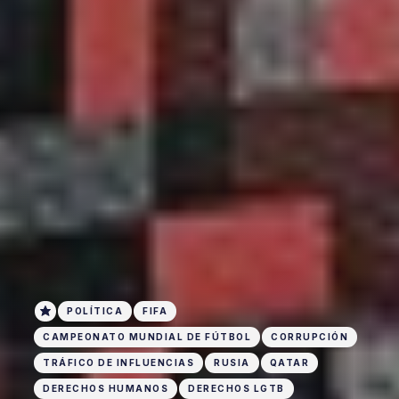
POLÍTICA
FIFA
CAMPEONATO MUNDIAL DE FÚTBOL
CORRUPCIÓN
TRÁFICO DE INFLUENCIAS
RUSIA
QATAR
DERECHOS HUMANOS
DERECHOS LGTB