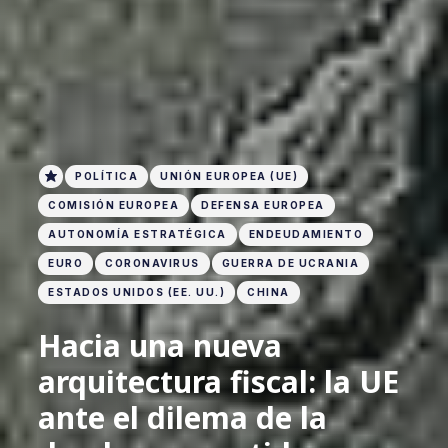
POLÍTICA
UNIÓN EUROPEA (UE)
COMISIÓN EUROPEA
DEFENSA EUROPEA
AUTONOMÍA ESTRATÉGICA
ENDEUDAMIENTO
EURO
CORONAVIRUS
GUERRA DE UCRANIA
ESTADOS UNIDOS (EE. UU.)
CHINA
Hacia una nueva
arquitectura fiscal: la UE
ante el dilema de la