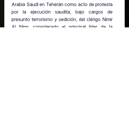
Arabia Saudí en Teherán como acto de protesta
por la ejecución saudita, bajo cargos de
presunto terrorismo y sedición, del clérigo Nimir
Al Nimr, considerado el principal líder de la
minoría chií en el Reino Arábigo. Más allá de este
incidente, señalar que ambas potencias
regionales llevan años luchando por la
hegemonía geopolítica y religiosa en Oriente
Próximo: Arabia Saudí se erige como máximo
defensor del sunismo, mientras que Irán se
posiciona como el guardián del chiismo en el
mundo islámico.
En cuanto al contenido, el documento suscrito
por Beijing, Teherán y Riad consagra los
principios de respeto de la soberanía nacional y
no interferencia en los asuntos internos,
adicionalmente expresa el compromiso de