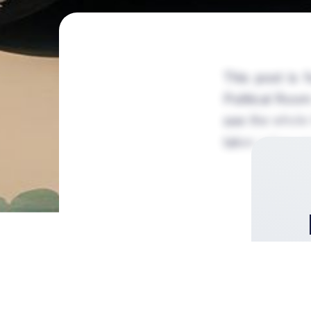
This post is 
Political Room
see the whole t
takes a few se