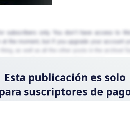
for subscribers only. You don't have access to th
 at the moment, but if you upgrade your account yo
hing, as well as all the other posts in the archive! 
conds and will give you immediate access.
Esta publicación es solo
para suscriptores de pag
Regístrese ahora y actualice su cuenta para leer la
publicación y obtener acceso a la biblioteca completa d
publicaciones solo para suscriptores de pago.