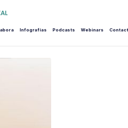
The Political Room
labora
Infografías
Podcasts
Webinars
Contac