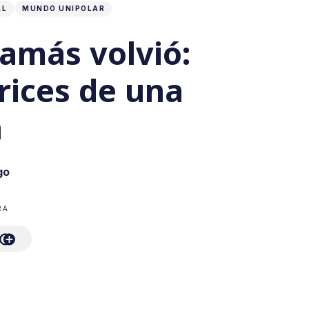
AL
MUNDO UNIPOLAR
amás volvió:
trices de una
n
go
RA