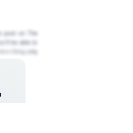
is post on The
u'll be able to
Subscribing only
o
e