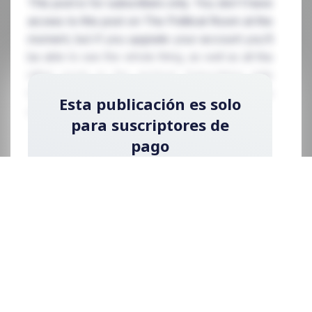
This post is for subscribers only. You don't have
access to this post on The Political Room at the
moment, but if you upgrade your account you'll
be able to see the whole thing, as well as all the
other posts in the archive! Subscribing only
takes a few seconds and will give you immediate
Esta publicación es solo
access.
para suscriptores de
pago
Regístrese ahora y actualice su cuenta para
leer la publicación y obtener acceso a la
biblioteca completa de publicaciones solo
para suscriptores de pago.
Registrarse ahora