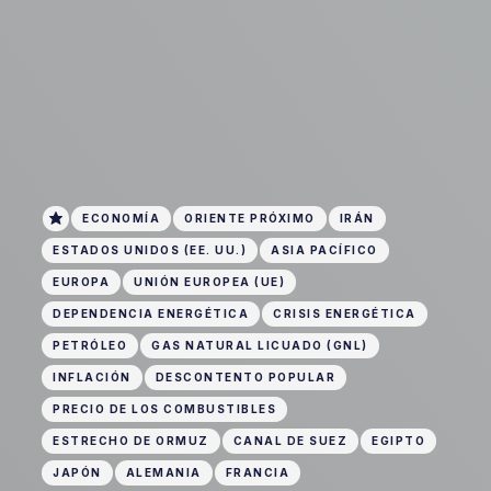
ECONOMÍA
ORIENTE PRÓXIMO
IRÁN
ESTADOS UNIDOS (EE. UU.)
ASIA PACÍFICO
EUROPA
UNIÓN EUROPEA (UE)
DEPENDENCIA ENERGÉTICA
CRISIS ENERGÉTICA
PETRÓLEO
GAS NATURAL LICUADO (GNL)
INFLACIÓN
DESCONTENTO POPULAR
PRECIO DE LOS COMBUSTIBLES
ESTRECHO DE ORMUZ
CANAL DE SUEZ
EGIPTO
JAPÓN
ALEMANIA
FRANCIA