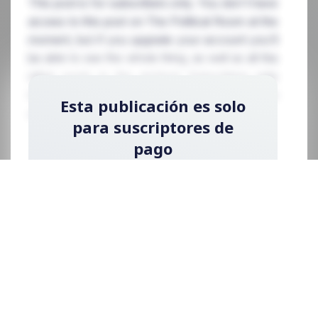
This post is for subscribers only. You don't have
access to this post on The Political Room at the
moment, but if you upgrade your account you'll
be able to see the whole thing, as well as all the
other posts in the archive! Subscribing only
takes a few seconds and will give you immediate
Esta publicación es solo
access.
para suscriptores de
pago
Regístrese ahora y actualice su cuenta para
leer la publicación y obtener acceso a la
biblioteca completa de publicaciones solo
para suscriptores de pago.
Registrarse ahora