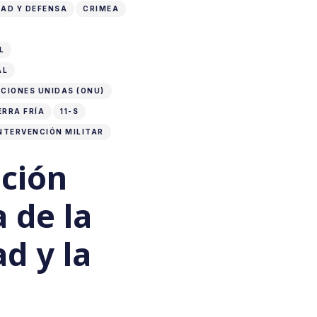
AD Y DEFENSA
CRIMEA
L
AL
CIONES UNIDAS (ONU)
ERRA FRÍA
11-S
NTERVENCIÓN MILITAR
ución
a de la
d y la