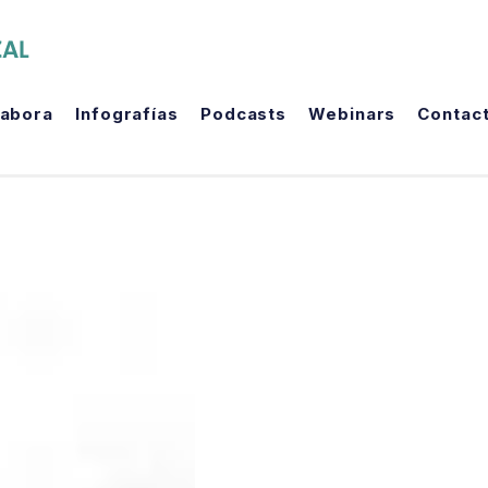
The Political Room
labora
Infografías
Podcasts
Webinars
Contac