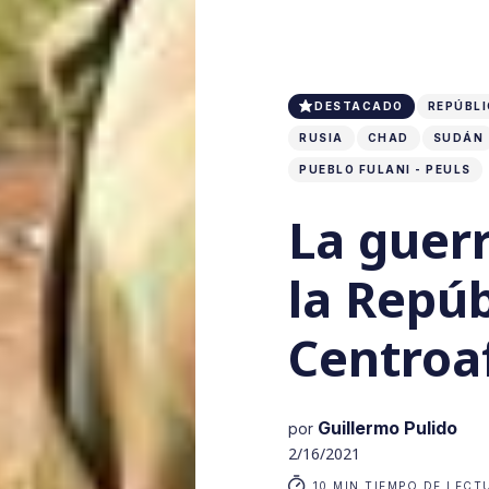
DESTACADO
REPÚBL
RUSIA
CHAD
SUDÁN
PUEBLO FULANI - PEULS
La guer
la Repúb
Centroa
Guillermo Pulido
por
2/16/2021
10 MIN TIEMPO DE LECT