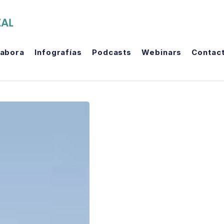
The Political Room
labora
Infografías
Podcasts
Webinars
Contac