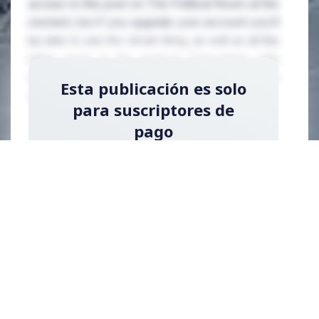
access to this post on The Political Room at the
moment, but if you upgrade your account you'll
be able to see the whole thing, as well as all the
other posts in the archive! Subscribing only
takes a few seconds and will give you immediate
Esta publicación es solo
access.
para suscriptores de
pago
Regístrese ahora y actualice su cuenta para
leer la publicación y obtener acceso a la
biblioteca completa de publicaciones solo
para suscriptores de pago.
Registrarse ahora
¿Ya tienes una cuenta?
Acceder