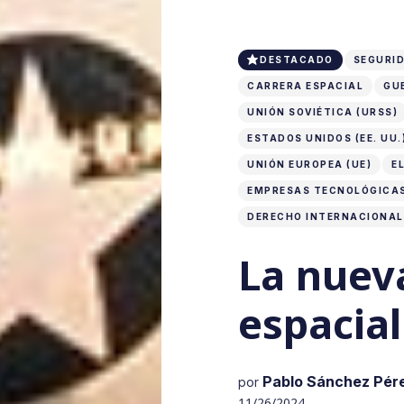
DESTACADO
SEGURID
CARRERA ESPACIAL
GU
UNIÓN SOVIÉTICA (URSS)
ESTADOS UNIDOS (EE. UU.
UNIÓN EUROPEA (UE)
E
EMPRESAS TECNOLÓGICA
DERECHO INTERNACIONAL
La nuev
espacial
Pablo Sánchez Pér
por
11/26/2024