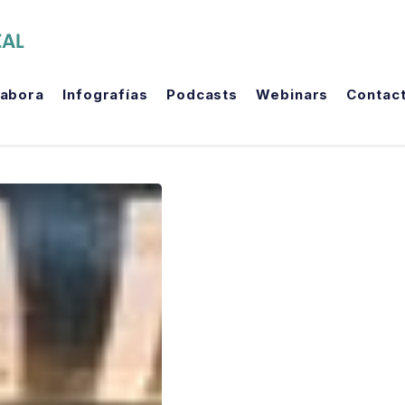
The Political Room
labora
Infografías
Podcasts
Webinars
Contac