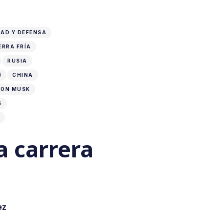
AD Y DEFENSA
ERRA FRÍA
RUSIA
)
CHINA
LON MUSK
S
a carrera
ez