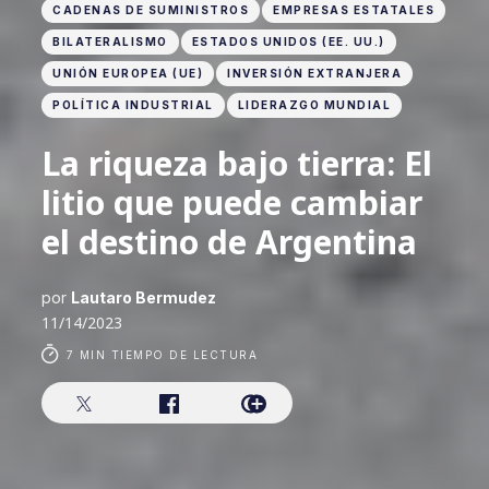
CADENAS DE SUMINISTROS
EMPRESAS ESTATALES
BILATERALISMO
ESTADOS UNIDOS (EE. UU.)
UNIÓN EUROPEA (UE)
INVERSIÓN EXTRANJERA
POLÍTICA INDUSTRIAL
LIDERAZGO MUNDIAL
La riqueza bajo tierra: El
litio que puede cambiar
el destino de Argentina
por
Lautaro Bermudez
11/14/2023
7 MIN TIEMPO DE LECTURA