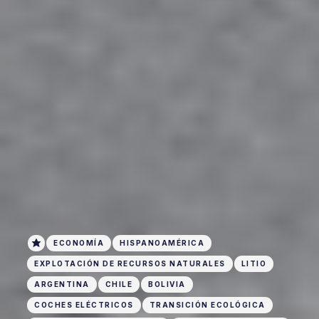
ECONOMÍA
HISPANOAMÉRICA
EXPLOTACIÓN DE RECURSOS NATURALES
LITIO
ARGENTINA
CHILE
BOLIVIA
COCHES ELÉCTRICOS
TRANSICIÓN ECOLÓGICA