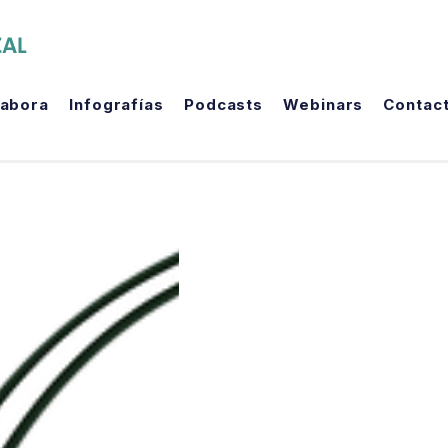
The Political Room
labora
Infografías
Podcasts
Webinars
Contac