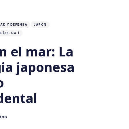
AD Y DEFENSA
JAPÓN
 (EE. UU.)
n el mar: La
gia japonesa
o
dental
áns