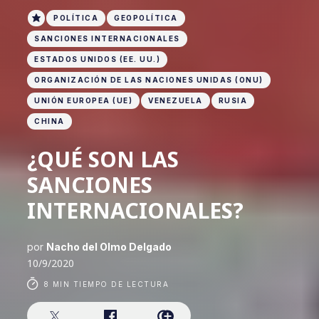
POLÍTICA
GEOPOLÍTICA
SANCIONES INTERNACIONALES
ESTADOS UNIDOS (EE. UU.)
ORGANIZACIÓN DE LAS NACIONES UNIDAS (ONU)
UNIÓN EUROPEA (UE)
VENEZUELA
RUSIA
CHINA
¿QUÉ SON LAS
SANCIONES
INTERNACIONALES?
por
Nacho del Olmo Delgado
10/9/2020
8 MIN TIEMPO DE LECTURA