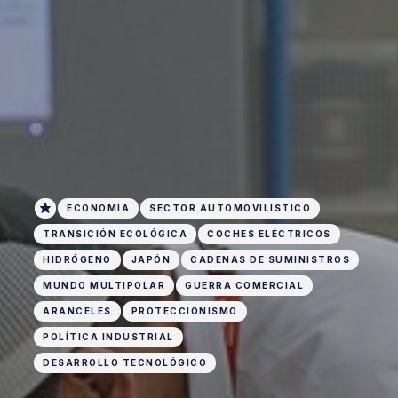
ECONOMÍA
SECTOR AUTOMOVILÍSTICO
TRANSICIÓN ECOLÓGICA
COCHES ELÉCTRICOS
HIDRÓGENO
JAPÓN
CADENAS DE SUMINISTROS
MUNDO MULTIPOLAR
GUERRA COMERCIAL
ARANCELES
PROTECCIONISMO
POLÍTICA INDUSTRIAL
DESARROLLO TECNOLÓGICO