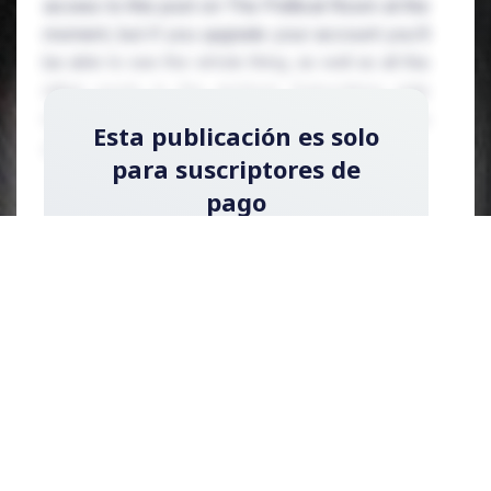
access to this post on The Political Room at the
moment, but if you upgrade your account you'll
be able to see the whole thing, as well as all the
other posts in the archive! Subscribing only
takes a few seconds and will give you immediate
Esta publicación es solo
access.
para suscriptores de
pago
Regístrese ahora y actualice su cuenta para
leer la publicación y obtener acceso a la
biblioteca completa de publicaciones solo
para suscriptores de pago.
Registrarse ahora
¿Ya tienes una cuenta?
Acceder