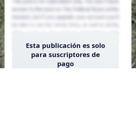
This post is for subscribers only. You don't have
access to this post on The Political Room at the
moment, but if you upgrade your account you'll
be able to see the whole thing, as well as all the
other posts in the archive! Subscribing only
takes a few seconds and will give you immediate
Esta publicación es solo
access.
para suscriptores de
pago
Regístrese ahora y actualice su cuenta para
leer la publicación y obtener acceso a la
biblioteca completa de publicaciones solo
para suscriptores de pago.
Registrarse ahora