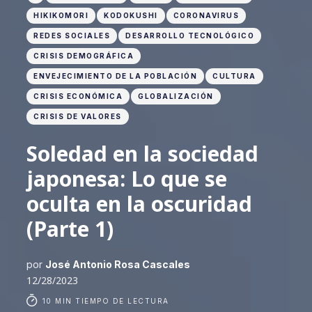
HIKIKOMORI
KODOKUSHI
CORONAVIRUS
REDES SOCIALES
DESARROLLO TECNOLÓGICO
CRISIS DEMOGRÁFICA
ENVEJECIMIENTO DE LA POBLACIÓN
CULTURA
CRISIS ECONÓMICA
GLOBALIZACIÓN
CRISIS DE VALORES
Soledad en la sociedad
japonesa: Lo que se
oculta en la oscuridad
(Parte 1)
por
José Antonio Rosa Cascales
12/28/2023
10 MIN TIEMPO DE LECTURA