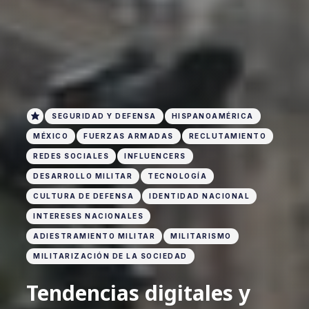
SEGURIDAD Y DEFENSA
HISPANOAMÉRICA
MÉXICO
FUERZAS ARMADAS
RECLUTAMIENTO
REDES SOCIALES
INFLUENCERS
DESARROLLO MILITAR
TECNOLOGÍA
CULTURA DE DEFENSA
IDENTIDAD NACIONAL
INTERESES NACIONALES
ADIESTRAMIENTO MILITAR
MILITARISMO
MILITARIZACIÓN DE LA SOCIEDAD
Tendencias digitales y