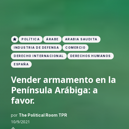
POLÍTICA
ÁRABE
ARABIA SAUDITA
INDUSTRIA DE DEFENSA
COMERCIO
DERECHO INTERNACIONAL
DERECHOS HUMANOS
ESPAÑA
Vender armamento en la
Península Arábiga: a
favor.
por
The Political Room TPR
10/9/2021