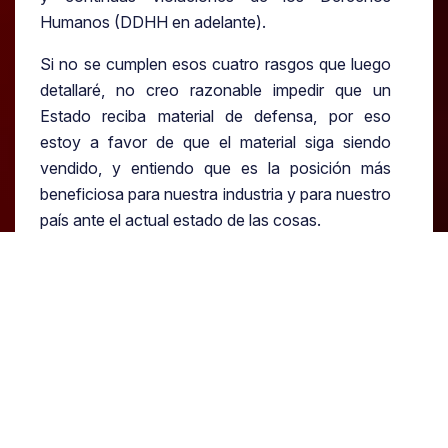
Humanos (DDHH en adelante).
Si no se cumplen esos cuatro rasgos que luego
detallaré, no creo razonable impedir que un
Estado reciba material de defensa, por eso
estoy a favor de que el material siga siendo
vendido, y entiendo que es la posición más
beneficiosa para nuestra industria y para nuestro
país ante el actual estado de las cosas.
A ello hay que añadir el papel del interés
nacional: ¿cómo nos perjudica en las relaciones
con el país bloqueado y con sus aliados? ¿cómo
nos afecta en nuestras relaciones con nuestros
aliados? ¿cómo afecta a nuestra industria y a las
compañías de importancia estratégica?