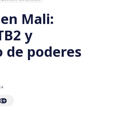
en Mali:
TB2 y
o de poderes
RA