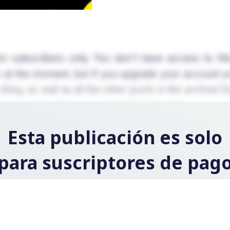
for subscribers only. You don't have access to th
 at the moment, but if you upgrade your account yo
hing, as well as all the other posts in the archive! 
conds and will give you immediate access.
Esta publicación es solo
para suscriptores de pag
Regístrese ahora y actualice su cuenta para leer la
publicación y obtener acceso a la biblioteca completa d
publicaciones solo para suscriptores de pago.