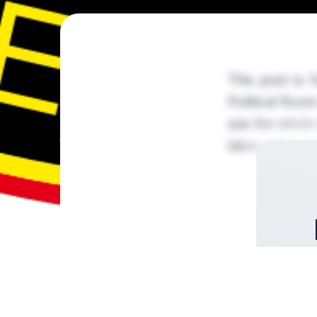
This post is 
Political Room
see the whole t
takes a few se