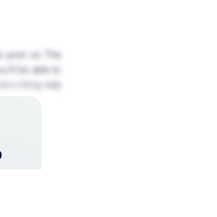
is post on The
u'll be able to
Subscribing only
o
e