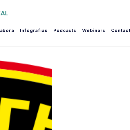
The Political Room
labora
Infografías
Podcasts
Webinars
Contac