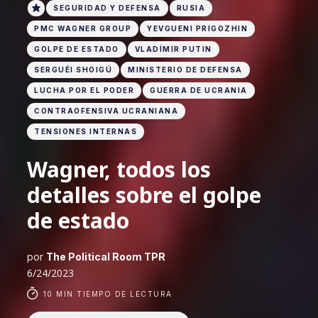
SEGURIDAD Y DEFENSA
RUSIA
PMC WAGNER GROUP
YEVGUENI PRIGOZHIN
GOLPE DE ESTADO
VLADÍMIR PUTIN
SERGUÉI SHOIGÚ
MINISTERIO DE DEFENSA
LUCHA POR EL PODER
GUERRA DE UCRANIA
CONTRAOFENSIVA UCRANIANA
TENSIONES INTERNAS
Wagner, todos los
detalles sobre el golpe
de estado
por
The Political Room TPR
6/24/2023
10 MIN TIEMPO DE LECTURA