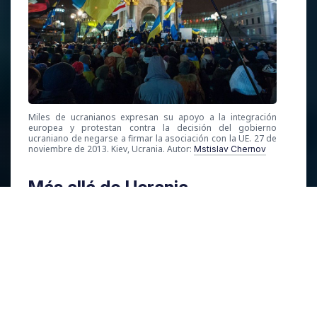
Miles de ucranianos expresan su apoyo a la integración
europea y protestan contra la decisión del gobierno
ucraniano de negarse a firmar la asociación con la UE. 27 de
noviembre de 2013. Kiev, Ucrania. Autor:
Mstislav Chernov
Más allá de Ucrania
El tempo parece propicio en dos flancos. En
primer lugar, en casa. Putin está en mal
momento; su popularidad se mueve entre el 55 y
el 65%, y a nadie se le escapa que en 2014 en
una posición similar y tras el éxito de la anexión
de Crimea y las sanciones posteriores de