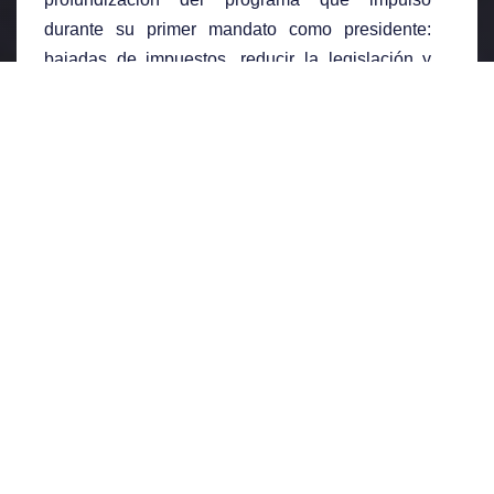
durante su primer mandato como presidente:
bajadas de impuestos, reducir la legislación y
burocracia a la que se ven sujetas las empresas
y medidas proteccionistas en comercio exterior.
Respecto a las bajadas de impuestos, estas se
centran en las grandes fortunas y empresas
basándose en la teoría del efecto goteo. Esta
idea, asumida en el partido Republicano desde
Reagan, afirma que, si se reduce la carga
impositiva a los más ricos de la sociedad, estos
tendrán más capital disponible para invertir y
dinamizar la economía. Este goteo de inversión
de arriba abajo estimularía el crecimiento
económico con la subsiguiente creación de
riqueza y empleo, beneficiando a toda la
sociedad. Trump ya redujo el impuesto de