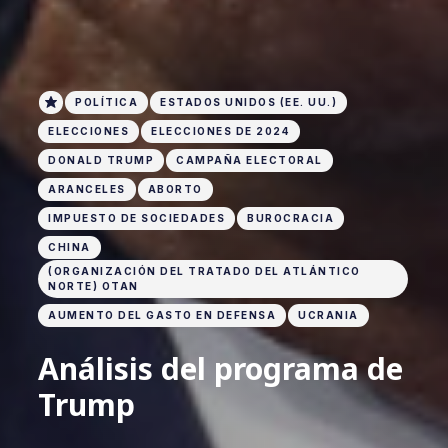
POLÍTICA
ESTADOS UNIDOS (EE. UU.)
ELECCIONES
ELECCIONES DE 2024
DONALD TRUMP
CAMPAÑA ELECTORAL
ARANCELES
ABORTO
IMPUESTO DE SOCIEDADES
BUROCRACIA
CHINA
(ORGANIZACIÓN DEL TRATADO DEL ATLÁNTICO
NORTE) OTAN
AUMENTO DEL GASTO EN DEFENSA
UCRANIA
Análisis del programa de
Trump