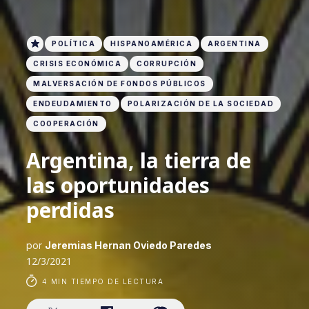
POLÍTICA
HISPANOAMÉRICA
ARGENTINA
CRISIS ECONÓMICA
CORRUPCIÓN
MALVERSACIÓN DE FONDOS PÚBLICOS
ENDEUDAMIENTO
POLARIZACIÓN DE LA SOCIEDAD
COOPERACIÓN
Argentina, la tierra de
las oportunidades
perdidas
por
Jeremias Hernan Oviedo Paredes
12/3/2021
4 MIN TIEMPO DE LECTURA