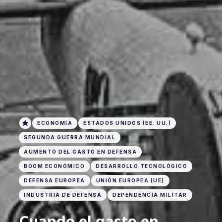
ECONOMÍA
ESTADOS UNIDOS (EE. UU.)
SEGUNDA GUERRA MUNDIAL
AUMENTO DEL GASTO EN DEFENSA
BOOM ECONÓMICO
DESARROLLO TECNOLÓGICO
DEFENSA EUROPEA
UNIÓN EUROPEA (UE)
INDUSTRIA DE DEFENSA
DEPENDENCIA MILITAR
Cuando el gasto en