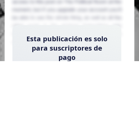
access to this post on The Political Room at the
moment, but if you upgrade your account you'll
be able to see the whole thing, as well as all the
other posts in the archive! Subscribing only
takes a few seconds and will give you immediate
Esta publicación es solo
access.
para suscriptores de
pago
Regístrese ahora y actualice su cuenta para
leer la publicación y obtener acceso a la
biblioteca completa de publicaciones solo
para suscriptores de pago.
Registrarse ahora
¿Ya tienes una cuenta?
Acceder