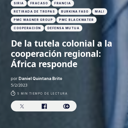
SIRIA
FRACASO
FRANCIA
RETIRADA DE TROPAS
BURKINA FASO
MALI
PMC WAGNER GROUP
PMC BLACKWATER
COOPERACIÓN
DEFENSA MUTUA
De la tutela colonial a la
cooperación regional:
África responde
por
Daniel Quintana Brito
5/2/2023
5 MIN TIEMPO DE LECTURA