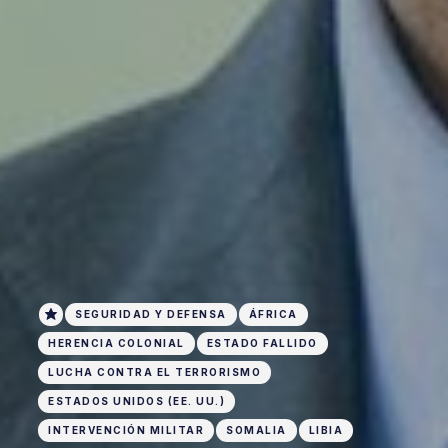
SEGURIDAD Y DEFENSA
ÁFRICA
HERENCIA COLONIAL
ESTADO FALLIDO
LUCHA CONTRA EL TERRORISMO
ESTADOS UNIDOS (EE. UU.)
INTERVENCIÓN MILITAR
SOMALIA
LIBIA