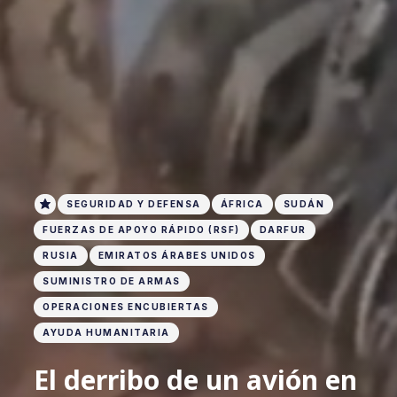
SEGURIDAD Y DEFENSA
ÁFRICA
SUDÁN
FUERZAS DE APOYO RÁPIDO (RSF)
DARFUR
RUSIA
EMIRATOS ÁRABES UNIDOS
SUMINISTRO DE ARMAS
OPERACIONES ENCUBIERTAS
AYUDA HUMANITARIA
El derribo de un avión en