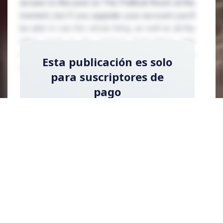
access to this post on The Political Room at the
moment, but if you upgrade your account you'll
be able to see the whole thing, as well as all the
other posts in the archive! Subscribing only
takes a few seconds and will give you immediate
Esta publicación es solo
access.
para suscriptores de
pago
Regístrese ahora y actualice su cuenta para
leer la publicación y obtener acceso a la
biblioteca completa de publicaciones solo
para suscriptores de pago.
Registrarse ahora
¿Ya tienes una cuenta?
Acceder