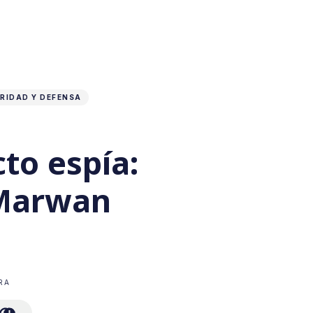
RIDAD Y DEFENSA
cto espía:
 Marwan
RA