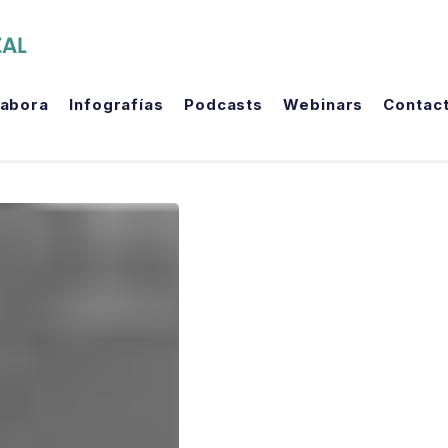
The Political Room
labora
Infografías
Podcasts
Webinars
Contac